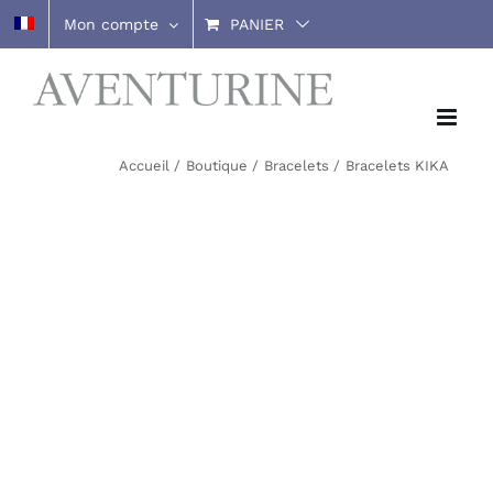
Passer
Mon compte
PANIER
au
contenu
Accueil
Boutique
Bracelets
Bracelets KIKA