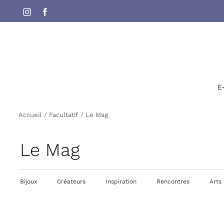
Passer
Instagram
Facebook
au
contenu
E
Accueil
Facultatif
Le Mag
Le Mag
Bijoux
Créateurs
Inspiration
Rencontres
Arts