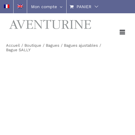
Passer
Mon compte
PANIER
au
contenu
Accueil
Boutique
Bagues
Bagues ajustables
Bague SALLY