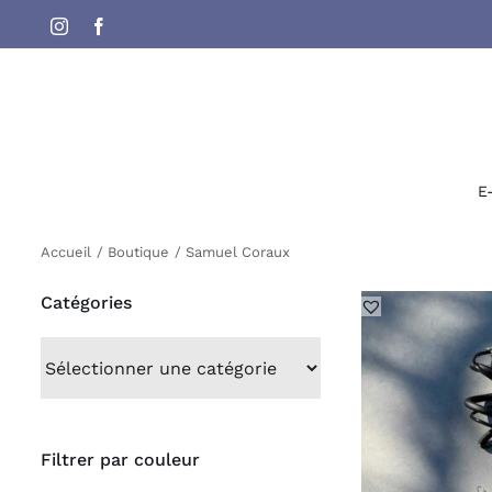
Passer
Instagram
Facebook
au
contenu
E
Accueil
Boutique
Samuel Coraux
Catégories
Filtrer par couleur