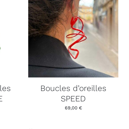
les
Boucles d’oreilles
E
SPEED
69,00
€