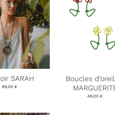
toir SARAH
Boucles d’oreil
MARGUERIT
99,00
€
49,00
€