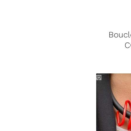
Boucle
C