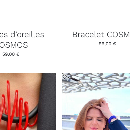
s d’oreilles
Bracelet COSM
OSMOS
99,00
€
59,00
€