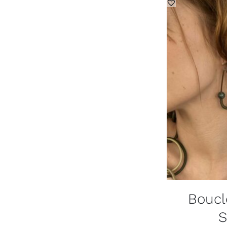
Boucle
S