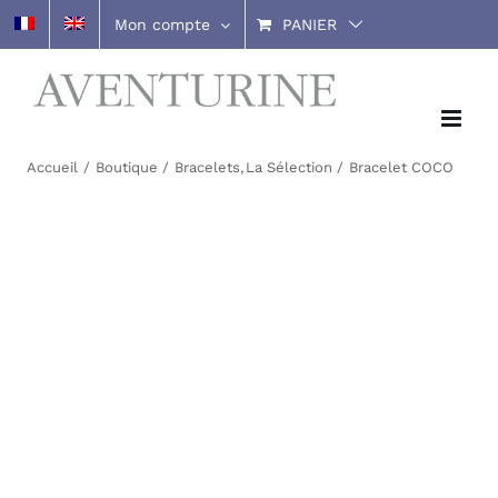
Passer
Mon compte
PANIER
au
contenu
Accueil
Boutique
Bracelets
La Sélection
Bracelet COCO