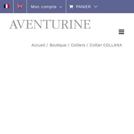
Passer
Mon compte
PANIER
au
contenu
Accueil
Boutique
Colliers
Collier COLLANA