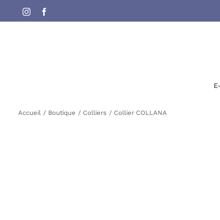
Passer
Instagram
Facebook
au
contenu
E
Accueil
Boutique
Colliers
Collier COLLANA