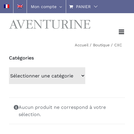
Passer
Mon compte
PANIER
au
contenu
Accueil
Boutique
CXC
Catégories
Aucun produit ne correspond à votre
sélection.