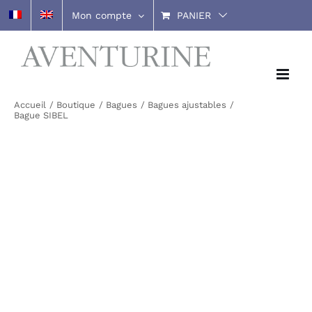
Passer
Mon compte
PANIER
au
contenu
Accueil
Boutique
Bagues
Bagues ajustables
Bague SIBEL