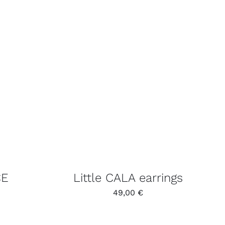
CE
Little CALA earrings
49,00
€