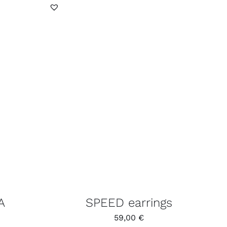
A
SPEED earrings
59,00
€