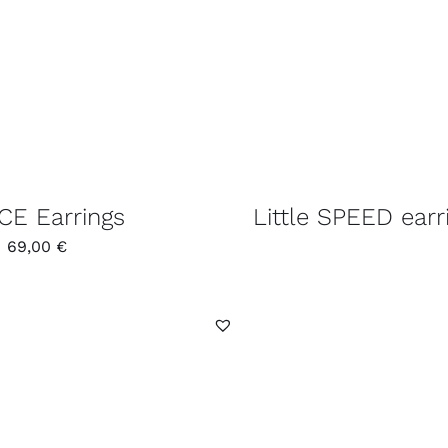
E Earrings
Little SPEED earr
69,00
€