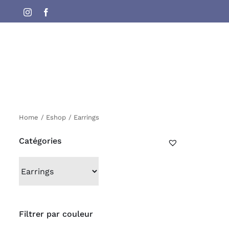
Skip
Instagram
Facebook
to
content
Home
Eshop
Earrings
Catégories
Filtrer par couleur